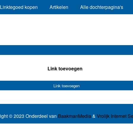
Linktegoed kopen
Artikelen
Alle dochterpagina's
Link toevoegen
Link toevoegen
ight © 2023 Onderdeel van
BaakmanMedia
&
Vrolijk Internet S