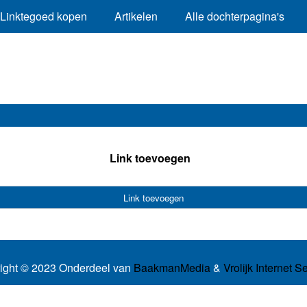
Linktegoed kopen
Artikelen
Alle dochterpagina's
Link toevoegen
Link toevoegen
ight © 2023 Onderdeel van
BaakmanMedia
&
Vrolijk Internet S